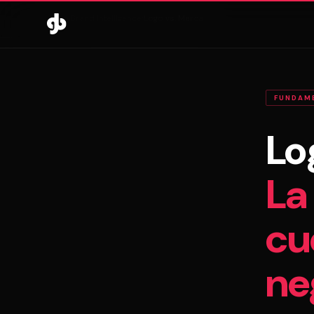
Inicio
›
Brand Intelligence
›
Logo vs. Marca
FUNDAM
Lo
La
cu
ne