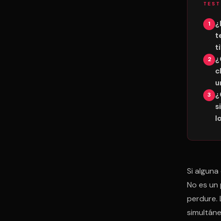
TEST
¿
t
t
¿
c
u
¿
s
l
Si alguna
No es un 
perdure. 
simultán