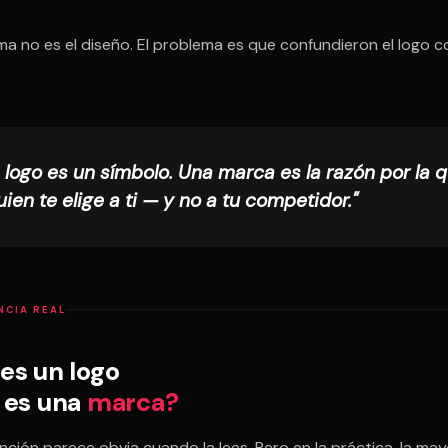
ma no es el diseño. El problema es que confundieron el logo c
 logo es un símbolo. Una marca es la razón por la 
uien te elige a ti — y no a tu competidor."
NCIA REAL
es un logo
 es una
marca?
inción parece obvia cuando la lees. Pero en la práctica, la may