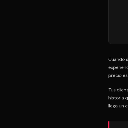
Cuando so
experien
precio es
Tus clien
historia
llega un 