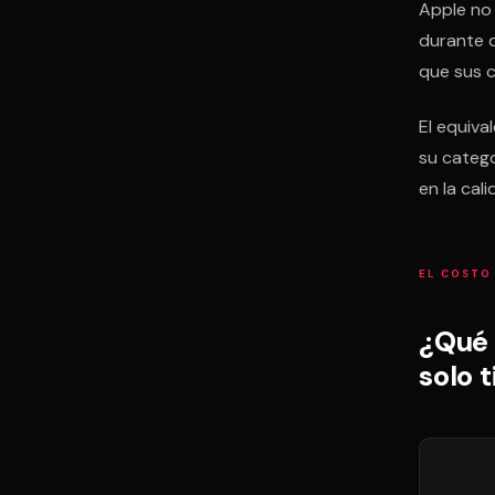
Apple no 
durante 
que sus c
El equiva
su catego
en la cal
EL COSTO
¿Qué 
solo 