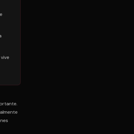
ue
a
 vive
ortante.
ealmente
ones