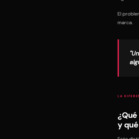
El proble
marca.
"Un
alg
LA DIFERE
¿Qué 
y qué
Esta dist