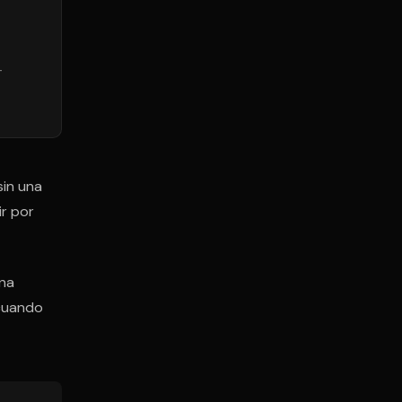
—
sin una
r por
una
 cuando