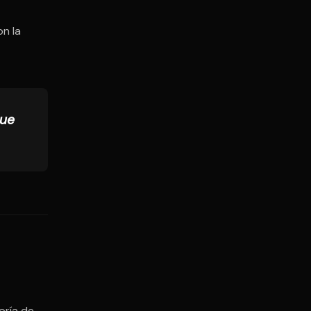
on la
que
oría de