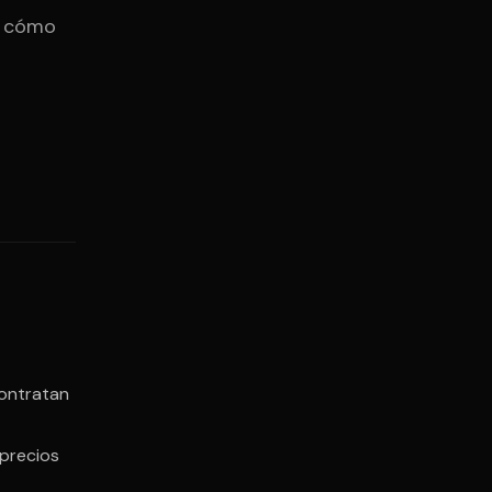
y cómo
Contratan
 precios