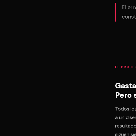
El er
const
EL PROBL
Gasta
Pero 
Todos los
a un dise
resultado
siguen si