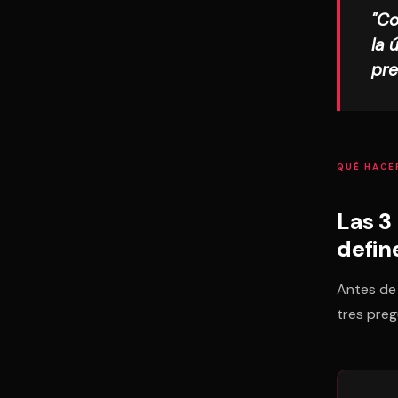
"Co
la 
pre
QUÉ HACE
Las 3
defin
Antes de 
tres pre