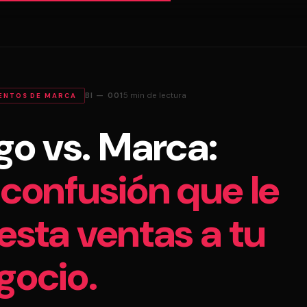
BI — 001
5 min de lectura
ENTOS DE MARCA
go vs. Marca:
 confusión que le
esta ventas a tu
gocio.