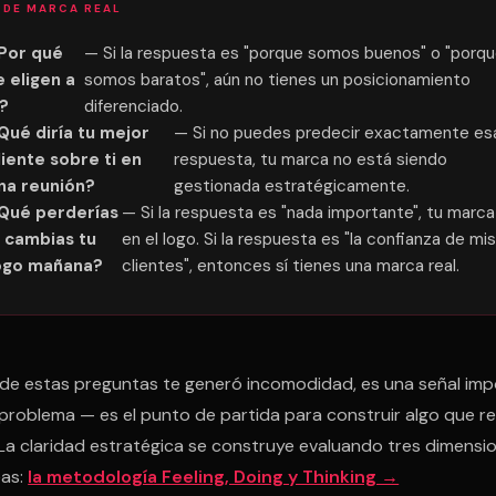
 DE MARCA REAL
Por qué
— Si la respuesta es "porque somos buenos" o "porq
e eligen a
somos baratos", aún no tienes un posicionamiento
i?
diferenciado.
Qué diría tu mejor
— Si no puedes predecir exactamente es
liente sobre ti en
respuesta, tu marca no está siendo
na reunión?
gestionada estratégicamente.
Qué perderías
— Si la respuesta es "nada importante", tu marca
i cambias tu
en el logo. Si la respuesta es "la confianza de mis
ogo mañana?
clientes", entonces sí tienes una marca real.
 de estas preguntas te generó incomodidad, es una señal imp
problema — es el punto de partida para construir algo que r
La claridad estratégica se construye evaluando tres dimensi
eas:
la metodología Feeling, Doing y Thinking →