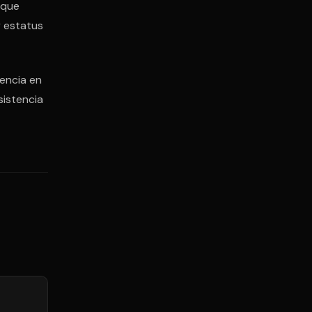
rque
y estatus
rencia en
sistencia